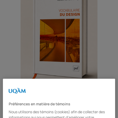
Image de couverture du livre : vue
intérieure de l’œuvre d’Olafur
Préférences en matière de témoins
Eliasson “Your rainbow panorama »,
ARoS Aarhus Kunstmuseum,
Nous utilisons des témoins (cookies) afin de collecter des
informations qui nous permettent d’améliorer votre